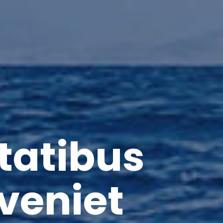
tatibus
veniet